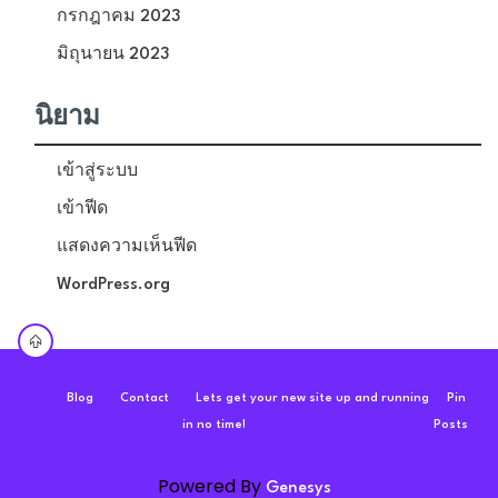
กรกฎาคม 2023
มิถุนายน 2023
นิยาม
เข้าสู่ระบบ
เข้าฟีด
แสดงความเห็นฟีด
WordPress.org
Blog
Contact
Lets get your new site up and running
Pin
in no time!
Posts
Powered By
Genesys