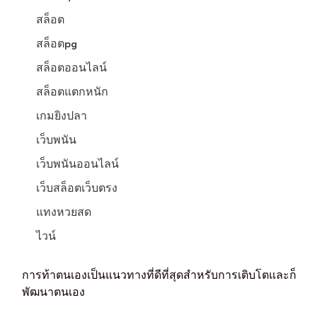
สล็อต
สล็อตpg
สล็อตออนไลน์
สล็อตแตกหนัก
เกมยิงปลา
เว็บพนัน
เว็บพนันออนไลน์
เว็บสล็อตเว็บตรง
แทงหวยสด
ไวน์
การท้าตนเองเป็นแนวทางที่ดีที่สุดสำหรับการเติบโตและก็
พัฒนาตนเอง