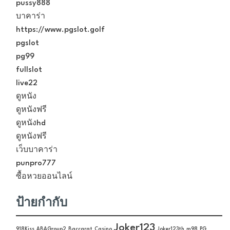
pussy888
บาคาร่า
https://www.pgslot.golf
pgslot
pg99
fullslot
live22
ดูหนัง
ดูหนังฟรี
ดูหนังhd
ดูหนังฟรี
เว็บบาคาร่า
punpro777
ซื้อหวยออนไลน์
ป้ายกำกับ
Joker123
918Kiss
ABAGroup2
Baccarat
Casino
Joker123th
m98
PG