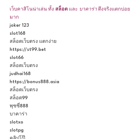
เว็บคาสิโนน่าเล่น ทั้ง
สล็อต
และ
บาคาร่า
ตึงจริงแตกบ่อย
มาก
joker 123
slot168
สล็อตเว็บตรง แตกง่าย
https://st99.bet
slot66
สล็อตเว็บตรง
judhai168
https://bonus888.asia
สล็อตเว็บตรง
สล็อต99
พุซซี่888
บาคาร่า
slotxo
slotpg
คลิปโป๊