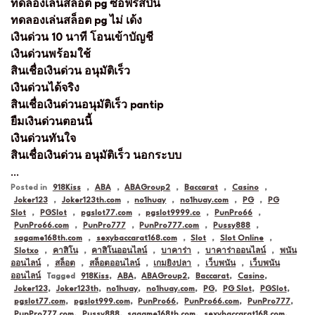
ทดลองเล่นสล็อต pg ซื้อฟรีสปิน
ทดลองเล่นสล็อต pg ไม่ เด้ง
เงินด่วน 10 นาที โอนเข้าบัญชี
เงินด่วนพร้อมใช้
สินเชื่อเงินด่วน อนุมัติเร็ว
เงินด่วนได้จริง
สินเชื่อเงินด่วนอนุมัติเร็ว pantip
ยืมเงินด่วนตอนนี้
เงินด่วนทันใจ
สินเชื่อเงินด่วน อนุมัติเร็ว นอกระบบ
…
Posted in
918Kiss
,
ABA
,
ABAGroup2
,
Baccarat
,
Casino
,
Joker123
,
Joker123th.com
,
no1huay
,
no1huay.com
,
PG
,
PG
Slot
,
PGSlot
,
pgslot77.com
,
pgslot9999.co
,
PunPro66
,
PunPro66.com
,
PunPro777
,
PunPro777.com
,
Pussy888
,
sagame168th.com
,
sexybaccarat168.com
,
Slot
,
Slot Online
,
Slotxo
,
คาสิโน
,
คาสิโนออนไลน์
,
บาคาร่า
,
บาคาร่าออนไลน์
,
พนัน
ออนไลน์
,
สล็อต
,
สล็อตออนไลน์
,
เกมยิงปลา
,
เว็บพนัน
,
เว็บพนัน
ออนไลน์
Tagged
918Kiss
,
ABA
,
ABAGroup2
,
Baccarat
,
Casino
,
Joker123
,
Joker123th
,
no1huay
,
no1huay.com
,
PG
,
PG Slot
,
PGSlot
,
pgslot77.com
,
pgslot999.com
,
PunPro66
,
PunPro66.com
,
PunPro777
,
PunPro777.com
,
Pussy888
,
sagame168th.com
,
sexybaccarat168.com
,