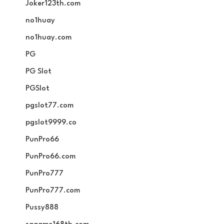
Joker123th.com
no1huay
no1huay.com
PG
PG Slot
PGSlot
pgslot77.com
pgslot9999.co
PunPro66
PunPro66.com
PunPro777
PunPro777.com
Pussy888