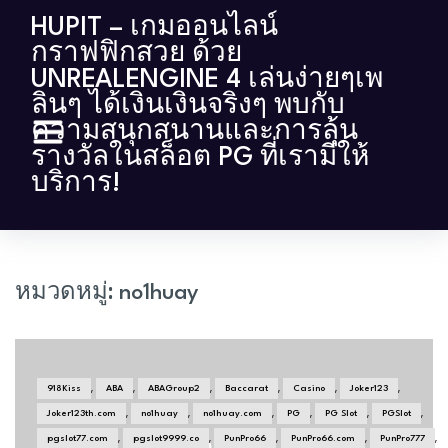
Skip
HUPIT – เกมออนไลน์
to
กราฟฟิกสวย ด้วย
content
UNREALENGINE 4 เล่นง่ายๆเพ
ลินๆ ได้เงินเงินจริงๆ พบกับ
ความสนุกสนานและการลุ้น
รางวัลในสล็อต PG ที่เรามีให้
บริการ!
หมวดหมู่:
no1huay
,
,
,
,
,
,
918Kiss
ABA
ABAGroup2
Baccarat
Casino
Joker123
,
,
,
,
,
,
Joker123th.com
no1huay
no1huay.com
PG
PG Slot
PGSlot
,
,
,
,
,
pgslot77.com
pgslot9999.co
PunPro66
PunPro66.com
PunPro777