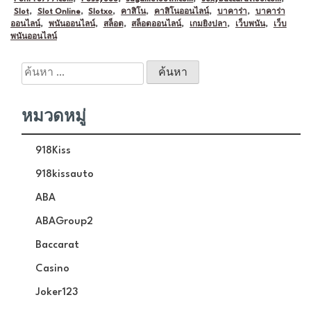
Slot
,
Slot Online
,
Slotxo
,
คาสิโน
,
คาสิโนออนไลน์
,
บาคาร่า
,
บาคาร่า
ออนไลน์
,
พนันออนไลน์
,
สล็อต
,
สล็อตออนไลน์
,
เกมยิงปลา
,
เว็บพนัน
,
เว็บ
พนันออนไลน์
ค้นหา
สำหรับ:
หมวดหมู่
918Kiss
918kissauto
ABA
ABAGroup2
Baccarat
Casino
Joker123