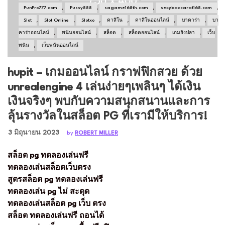
,
,
,
,
PunPro777.com
Pussy888
sagame168th.com
sexybaccarat168.com
,
,
,
,
,
,
Slot
Slot Online
Slotxo
คาสิโน
คาสิโนออนไลน์
บาคาร่า
บา
,
,
,
,
,
คาร่าออนไลน์
พนันออนไลน์
สล็อต
สล็อตออนไลน์
เกมยิงปลา
เว็บ
,
พนัน
เว็บพนันออนไลน์
hupit – เกมออนไลน์ กราฟฟิกสวย ด้วย
unrealengine 4 เล่นง่ายๆเพลินๆ ได้เงิน
เงินจริงๆ พบกับความสนุกสนานและการ
ลุ้นรางวัลในสล็อต PG ที่เรามีให้บริการ!
Posted on
3 มิถุนายน 2023
by
ROBERT MILLER
สล็อต pg ทดลองเล่นฟรี
ทดลองเล่นสล็อตเว็บตรง
สูตรสล็อต pg ทดลองเล่นฟรี
ทดลองเล่น pg ไม่ สะดุด
ทดลองเล่นสล็อต pg เว็บ ตรง
สล็อต ทดลองเล่นฟรี ถอนได้