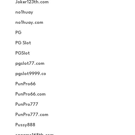
Joker123th.com
no1huay
no1huay.com
PG
PG Slot
PGSlot
pgslot77.com
pgslot9999.co
PunPro66
PunPro66.com
PunPro777
PunPro777.com
Pussy888