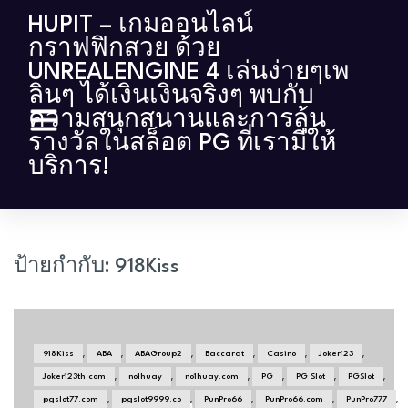
Skip
HUPIT – เกมออนไลน์
to
กราฟฟิกสวย ด้วย
content
UNREALENGINE 4 เล่นง่ายๆเพ
ลินๆ ได้เงินเงินจริงๆ พบกับ
ความสนุกสนานและการลุ้น
รางวัลในสล็อต PG ที่เรามีให้
บริการ!
ป้ายกำกับ:
918Kiss
,
,
,
,
,
,
918Kiss
ABA
ABAGroup2
Baccarat
Casino
Joker123
,
,
,
,
,
,
Joker123th.com
no1huay
no1huay.com
PG
PG Slot
PGSlot
,
,
,
,
,
pgslot77.com
pgslot9999.co
PunPro66
PunPro66.com
PunPro777