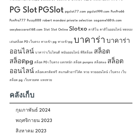
PG Slot
PGSlot
pgslot77.com
pgslot999.com
PunPro66
PunPro777
Pussy888
robert mondavi private selection
sagame168th.com
Slotxo
sexybaccarat168.com
Slot
Slot Online
คาสิโน
คาสิโนออนไลน์
ทดลอง
บาคาร่า
บาคาร่า
เล่นสล็อต PG เว็บตรง
ทางเข้า pg
ทางเข้าpg
ออนไลน์
สล็อต
บาคาร่าเว็บไหนดี
พนันออนไลน์
พีจีสล็อต
สล็อตpg
สล็อต
สล็อต PG เว็บตรง แตกหนัก
สล็อต punpro
สล็อตxo
ออนไลน์
สล็อตเครดิตฟรี
สแกนคิวอาร์โค้ด
หวย
หวยออนไลน์
เว็บตรง
เว็บ
สล็อต pg
เว็บหวยสด
แทงหวย
คลังเก็บ
กุมภาพันธ์ 2024
พฤศจิกายน 2023
สิงหาคม 2023