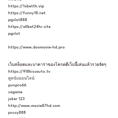
https://1xbetth.vip
https://funny18.net
pgslot888
https://allbet24hr.site
pgslot
https://www.doomovie-hd.pro
เว็บสล็อตและบาคาร่าของโครตดีเว็บนี้เล่นแล้วรวยจัดๆ
https://918kissauto.tv
ดูหนังออนไลน์
punpro66
sagame
joker 123
http://www.movie87hd.com
pussy888