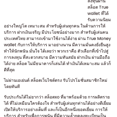
ลงทุนผ่าน
สล็อต True
wallet ที่ได้
รับความนิยม
อย่างใหญ่โต เหมาะสม สำหรับผู้เล่นทุกคน ในด้านการให้
บริการ ฝากเงินเจริญ มีประโยชน์อย่างมาก สำหรับผู้เล่นคน
ประเทศไทย สามารถเข้ามาใช้งานได้ง่าย ผ่าน True Money
wallet กับการให้บริการ มาอย่างนาน มีความมั่นคงยั่งยืนสูง
ทำให้นักพนัน มั่นใจ ได้เลยว่า พวกเราคือ ตัวเลือกที่เข้าไปสู่
การลงทุน ที่สะดวกสบาย มีความทันสมัย ฝากเงิน ผ่านมือถือ
ได้ง่าย สล็อต ไม่มีธนาคารก็เล่นได้ ทำเงินได้เหมาะสม แล้วก็
ดีที่สุด
ไม่ผ่านเอเย่นต์ สล็อตเว็บไซต์ตรง รับโปรโมชั่นสมาชิกใหม่
โดยทันที
รับประกันได้ไม่ยากว่า สล็อตxo ที่มาพร้อมด้วย การผลิตราย
ได้ ที่ไม่เหมือนใครต้องใจ สำหรับผู้เล่นทุกท่านได้อย่างดีเยี่ยม
เปิดให้บริการอย่างเต็มที่ และก็เป็นอีกหนึ่งยอดเยี่ยม การให้
บริการ สำหรับเพื่อการพนัน ที่มีความล้ำยุคลงทะเบียนเป็น