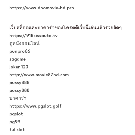
https://www.doomovie-hd.pro
เว็บสล็อตและบาคาร่าของโครตดีเว็บนี้เล่นแล้วรวยจัดๆ
https://918kissauto.tv
ดูหนังออนไลน์
punpro66
sagame
joker 123
http://www.movie87hd.com
pussy888
pussy888
บาคาร่า
https://www.pgslot.golf
pgslot
pg99
fullslot