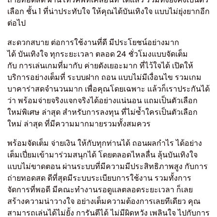
เลือก ชั้น 1 ที่น่าประทับใจ ให้คุณได้บันเทิงใจ แบบไม่ยุ่งยากอีก
ต่อไป
สะดวกสบาย ต่อการใช้งานที่ดี มีประโยชน์อย่างมาก
ได้ บันเทิงใจ ทุกระยะเวลา ตลอด 24 ชั่วโมงแบบจัดเต็ม
กับ การเล่นเกมที่มากับ ค่ายดังเยอะมาก ที่ไว้ใจได้ เปิดให้
บริการอย่างเต็มที่ ระบบฝาก ถอน แบบไม่มีเงื่อนไข รวมเกม
บาคาร่าสดจำนวนมาก เพื่อคุณโดยเฉพาะ แล้วก็เราประกันได้
ว่า พร้อมจ่ายจริงแจกจริงได้อย่างแน่นอน แถมเป็นตัวเลือก
ใหม่พิเศษ ล่าสุด สำหรับการลงทุน ที่ไม่ซ้ำใครเป็นตัวเลือก
ใหม่ ล่าสุด ที่มีความมากมายรวมทั้งสมควร
พร้อมจัดเต็ม จ่ายเงิน ให้กับทุกท่านได้ ถอนผลกำไร ได้อย่าง
เต็มเปี่ยมเข้ามาร่วมสนุกได้ โดยตลอดไหลลื่น ลุ้นบันเทิงใจ
แบบไม่ขาดตอน ผ่านระบบที่มีความมีประสิทธิภาพสูง กับการ
ถ่ายทอดสด ดีที่สุดมีระบบระเบียบการใช้งาน รวมทั้งการ
จัดการที่พอดี มีคณะทำงานรอดูแลตลอดระยะเวลา ก็เลย
สร้างความน่าวางใจ อย่างเต็มความต้องการเลยทีเดียว คุณ
สามารถเล่นได้ไม่ยั้ง การันตีได้ ไม่มีผิดหวัง เพลินใจ ไปกับการ