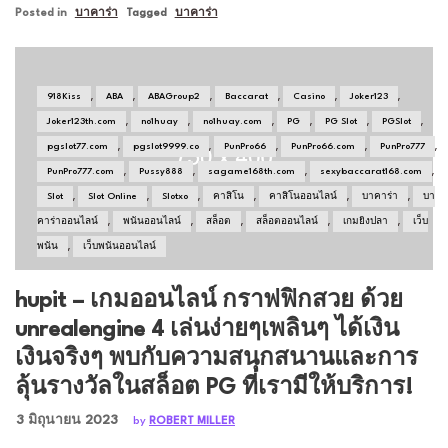
Posted in
บาคาร่า
Tagged
บาคาร่า
,
,
,
,
,
,
918Kiss
ABA
ABAGroup2
Baccarat
Casino
Joker123
,
,
,
,
,
,
Joker123th.com
no1huay
no1huay.com
PG
PG Slot
PGSlot
,
,
,
,
,
pgslot77.com
pgslot9999.co
PunPro66
PunPro66.com
PunPro777
,
,
,
,
PunPro777.com
Pussy888
sagame168th.com
sexybaccarat168.com
,
,
,
,
,
,
Slot
Slot Online
Slotxo
คาสิโน
คาสิโนออนไลน์
บาคาร่า
บา
,
,
,
,
,
คาร่าออนไลน์
พนันออนไลน์
สล็อต
สล็อตออนไลน์
เกมยิงปลา
เว็บ
,
พนัน
เว็บพนันออนไลน์
hupit – เกมออนไลน์ กราฟฟิกสวย ด้วย
unrealengine 4 เล่นง่ายๆเพลินๆ ได้เงิน
เงินจริงๆ พบกับความสนุกสนานและการ
ลุ้นรางวัลในสล็อต PG ที่เรามีให้บริการ!
Posted on
3 มิถุนายน 2023
by
ROBERT MILLER