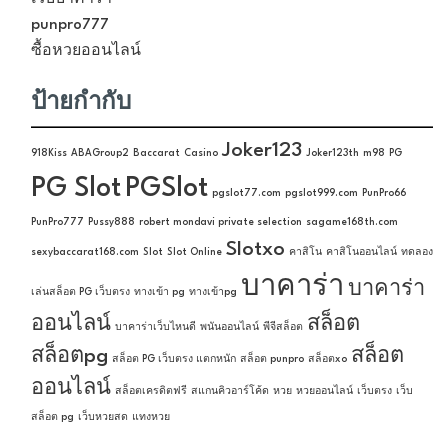
punpro777
ซื้อหวยออนไลน์
ป้ายกำกับ
Joker123
918Kiss
ABAGroup2
Baccarat
Casino
Joker123th
m98
PG
PG Slot
PGSlot
pgslot77.com
pgslot999.com
PunPro66
PunPro777
Pussy888
robert mondavi private selection
sagame168th.com
Slotxo
sexybaccarat168.com
Slot
Slot Online
คาสิโน
คาสิโนออนไลน์
ทดลอง
บาคาร่า
บาคาร่า
เล่นสล็อต PG เว็บตรง
ทางเข้า pg
ทางเข้าpg
ออนไลน์
สล็อต
บาคาร่าเว็บไหนดี
พนันออนไลน์
พีจีสล็อต
สล็อตpg
สล็อต
สล็อต PG เว็บตรง แตกหนัก
สล็อต punpro
สล็อตxo
ออนไลน์
สล็อตเครดิตฟรี
สแกนคิวอาร์โค้ด
หวย
หวยออนไลน์
เว็บตรง
เว็บ
สล็อต pg
เว็บหวยสด
แทงหวย