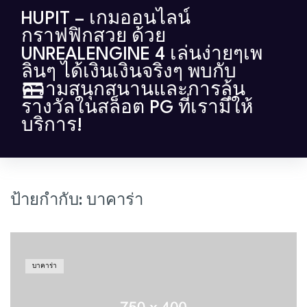
Skip
HUPIT – เกมออนไลน์
to
กราฟฟิกสวย ด้วย
content
UNREALENGINE 4 เล่นง่ายๆเพ
ลินๆ ได้เงินเงินจริงๆ พบกับ
ความสนุกสนานและการลุ้น
รางวัลในสล็อต PG ที่เรามีให้
บริการ!
ป้ายกำกับ:
บาคาร่า
บาคาร่า