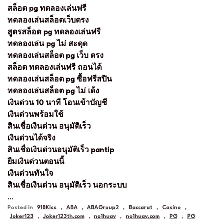
สล็อต pg ทดลองเล่นฟรี
ทดลองเล่นสล็อตเว็บตรง
สูตรสล็อต pg ทดลองเล่นฟรี
ทดลองเล่น pg ไม่ สะดุด
ทดลองเล่นสล็อต pg เว็บ ตรง
สล็อต ทดลองเล่นฟรี ถอนได้
ทดลองเล่นสล็อต pg ซื้อฟรีสปิน
ทดลองเล่นสล็อต pg ไม่ เด้ง
เงินด่วน 10 นาที โอนเข้าบัญชี
เงินด่วนพร้อมใช้
สินเชื่อเงินด่วน อนุมัติเร็ว
เงินด่วนได้จริง
สินเชื่อเงินด่วนอนุมัติเร็ว pantip
ยืมเงินด่วนตอนนี้
เงินด่วนทันใจ
สินเชื่อเงินด่วน อนุมัติเร็ว นอกระบบ
…
Posted in
918Kiss
,
ABA
,
ABAGroup2
,
Baccarat
,
Casino
,
Joker123
,
Joker123th.com
,
no1huay
,
no1huay.com
,
PG
,
PG