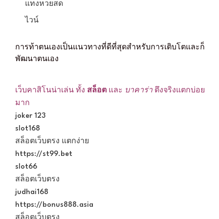
แทงหวยสด
ไวน์
การท้าตนเองเป็นแนวทางที่ดีที่สุดสำหรับการเติบโตและก็
พัฒนาตนเอง
เว็บคาสิโนน่าเล่น ทั้ง
สล็อต
และ
บาคาร่า
ตึงจริงแตกบ่อย
มาก
joker 123
slot168
สล็อตเว็บตรง แตกง่าย
https://st99.bet
slot66
สล็อตเว็บตรง
judhai168
https://bonus888.asia
สล็อตเว็บตรง