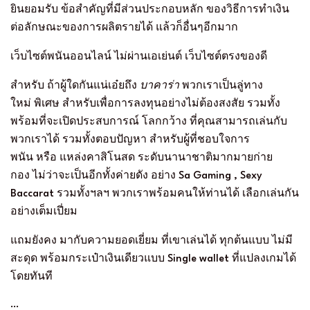
ยินยอม
รับ
ข้อสำคัญ
ที่
มี
ส่วนประกอบ
หลัก
ของ
วิธีการทำ
เงิน
ต่อ
ลักษณะของ
การผลิต
รายได้
แล้วก็
อื่นๆ
อีก
มาก
เว็บไซต์
พนัน
ออนไลน์
ไม่
ผ่าน
เอเย่นต์
เว็บไซต์
ตรง
ของดี
สำหรับ
ถ้า
ผู้ใดกันแน่
เอ๋ยถึง
บาคาร่า
พวกเรา
เป็น
ลู่ทาง
ใหม่
พิเศษ
สำหรับเพื่อการ
ลงทุน
อย่างไม่ต้องสงสัย
รวมทั้ง
พร้อม
ที่จะ
เปิด
ประสบการณ์
โลก
กว้าง
ที่
คุณ
สามารถ
เล่น
กับ
พวกเรา
ได้
รวมทั้ง
ตอบ
ปัญหา
สำหรับ
ผู้ที่
ชอบใจ
การ
พนัน
หรือ
แหล่ง
คาสิโน
สด
ระดับนานาชาติ
มากมายก่าย
กอง
ไม่ว่า
จะ
เป็น
อีกทั้ง
ค่าย
ดัง
อย่าง
Sa Gaming , Sexy
Baccarat
รวมทั้ง
ฯลฯ
พวกเรา
พร้อม
คน
ให้ท่าน
ได้
เลือก
เล่น
กัน
อย่างเต็มเปี่ยม
แถม
ยังคง
มากับ
ความยอดเยี่ยม
ที่
เขา
เล่น
ได้
ทุก
ต้นแบบ
ไม่มี
สะดุด
พร้อม
กระเป๋าเงิน
เดียว
แบบ
Single wallet
ที่
แปลง
เกม
ได้
โดยทันที
…