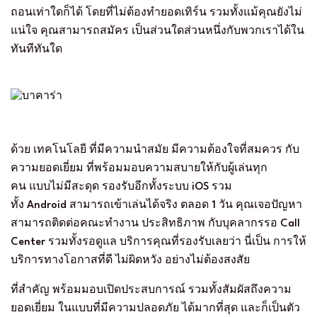
ถอน
เท่าใด
ก็ได้
โดย
ที่
ไม่ต้อง
ทำ
ยอด
เทิร์น
รวมทั้ง
แม้
คุณ
ยังไม่
แน่ใจ
คุณ
สามารถ
สมัคร
เป็น
ส่วนใดส่วนหนึ่ง
กับ
พวกเรา
ได้
ใน
ทันทีทันใด
ด้วย
เทคโนโลยี
ที่
มี
ความนำสมัย
มี
ความ
ต้องใจ
ที่
สมควร
กับ
ความยอดเยี่ยม
ที่
พร้อม
มอบ
ความสบาย
ให้
กับ
ผู้
เล่น
ทุก
คน
แบบ
ไม่มี
สะดุด
รองรับ
อีกทั้ง
ระบบ
iOS
รวม
ทั้ง
Android
สามารถ
เข้า
เล่น
ได้
จริง
ตลอด
1 วัน
คุณ
เจอ
ปัญหา
สามารถ
ติดต่อ
คณะทำงาน
ประสิทธิภาพ
กับ
บุคลากร
รอ
Call
Center
รวมทั้ง
รอ
ดูแล
บริการ
คุณ
ที่รอง
รับ
เลย
ว่า
นี่
เป็น
การ
ให้
บริการ
ทาง
โอกาส
ที่
ดี
ไม่ผิด
หวัง
อย่างไม่ต้องสงสัย
ที่
สำคัญ
พร้อม
มอบ
เปิด
ประสบการณ์
รวมทั้ง
สัมผัส
ถึง
ความ
ยอดเยี่ยม
ใน
แบบ
ที่
มี
ความปลอดภัย
ได้มาก
ที่สุด
และก็
เป็นตัว