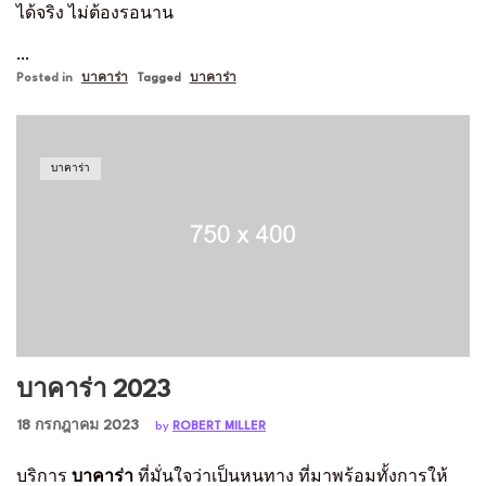
ได้จริง ไม่ต้องรอนาน
…
Posted in
บาคาร่า
Tagged
บาคาร่า
บาคาร่า
บาคาร่า 2023
Posted on
18 กรกฎาคม 2023
by
ROBERT MILLER
บริการ
บาคาร่า
ที่
มั่นใจว่า
เป็น
หนทาง
ที่มา
พร้อมทั้ง
การ
ให้