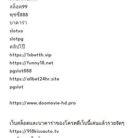
สล็อต99
พุซซี่888
บาคาร่า
slotxo
slotpg
คลิปโป๊
https://1xbetth.vip
https://funny18.net
pgslot888
https://allbet24hr.site
pgslot
https://www.doomovie-hd.pro
เว็บสล็อตและบาคาร่าของโครตดีเว็บนี้เล่นแล้วรวยจัดๆ
https://918kissauto.tv