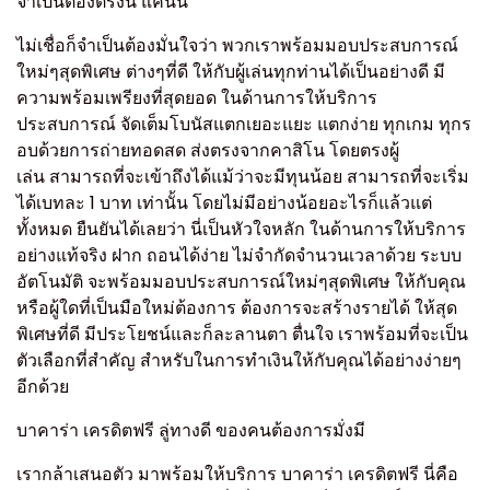
จำเป็นต้องตรงนี้ แค่นั้น
ไม่เชื่อก็จำเป็นต้องมั่นใจว่า พวกเราพร้อมมอบประสบการณ์
ใหม่ๆสุดพิเศษ ต่างๆที่ดี ให้กับผู้เล่นทุกท่านได้เป็นอย่างดี มี
ความพร้อมเพรียงที่สุดยอด ในด้านการให้บริการ
ประสบการณ์ จัดเต็มโบนัสแตกเยอะแยะ แตกง่าย ทุกเกม ทุกร
อบด้วยการถ่ายทอดสด ส่งตรงจากคาสิโน โดยตรงผู้
เล่น สามารถที่จะเข้าถึงได้แม้ว่าจะมีทุนน้อย สามารถที่จะเริ่ม
ได้เบทละ 1 บาท เท่านั้น โดยไม่มีอย่างน้อยอะไรก็แล้วแต่
ทั้งหมด ยืนยันได้เลยว่า นี่เป็นหัวใจหลัก ในด้านการให้บริการ
อย่างแท้จริง ฝาก ถอนได้ง่าย ไม่จำกัดจำนวนเวลาด้วย ระบบ
อัตโนมัติ จะพร้อมมอบประสบการณ์ใหม่ๆสุดพิเศษ ให้กับคุณ
หรือผู้ใดที่เป็นมือใหม่ต้องการ ต้องการจะสร้างรายได้ ให้สุด
พิเศษที่ดี มีประโยชน์และก็ละลานตา ตื่นใจ เราพร้อมที่จะเป็น
ตัวเลือกที่สำคัญ สำหรับในการทำเงินให้กับคุณได้อย่างง่ายๆ
อีกด้วย
บาคาร่า เครดิตฟรี ลู่ทางดี ของคนต้องการมั่งมี
เรากล้าเสนอตัว มาพร้อมให้บริการ บาคาร่า เครดิตฟรี นี่คือ