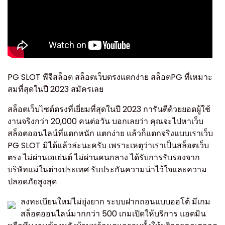
PG SLOT พีจีสล็อต สล็อตเว็บตรงแตกง่าย สล็อตPG ที่เหมาะ
สมที่สุดในปี 2023 สมัครเลย
สล็อตเว็บไซต์ตรงที่เยี่ยมที่สุดในปี 2023 การันตีด้วยยอดผู้ใช้
งานจริงกว่า 20,000 คนต่อวัน บอกเลยว่า คุณจะไปหาเว็บ
สล็อตออนไลน์ที่แตกหนัก แตกง่าย แล้วก็แตกจริงแบบเราเว็บ
PG SLOT มิได้แล้วล่ะนะครับ เพราะเหตุว่าเราเป็นสล็อตเว็บ
ตรง ไม่ผ่านเอเย่นต์ ไม่ผ่านคนกลาง ได้รับการรับรองจาก
บริษัทแม่ในต่างประเทศ รับประกันความน่าไว้ใจและความ
ปลอดภัยสูงสุด
ลงทะเบียนใหม่ไม่ยุ่งยาก ระบบฝากถอนแบบออโต้ มีเกม
สล็อตออนไลน์มากกว่า 500 เกมเปิดให้บริการ แอดมิน