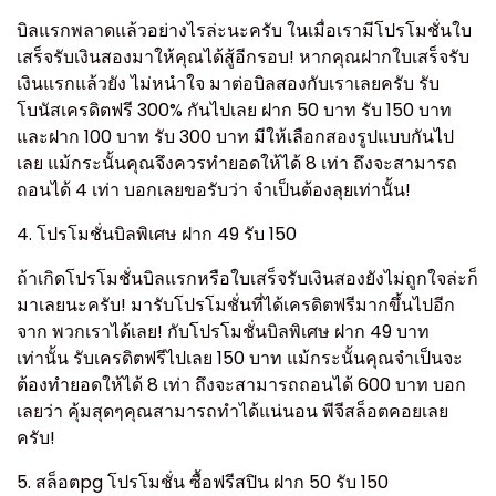
บิลแรกพลาดแล้วอย่างไรล่ะนะครับ ในเมื่อเรามีโปรโมชั่นใบ
เสร็จรับเงินสองมาให้คุณได้สู้อีกรอบ! หากคุณฝากใบเสร็จรับ
เงินแรกแล้วยัง ไม่หนำใจ มาต่อบิลสองกับเราเลยครับ รับ
โบนัสเครดิตฟรี 300% กันไปเลย ฝาก 50 บาท รับ 150 บาท
และฝาก 100 บาท รับ 300 บาท มีให้เลือกสองรูปแบบกันไป
เลย แม้กระนั้นคุณจึงควรทำยอดให้ได้ 8 เท่า ถึงจะสามารถ
ถอนได้ 4 เท่า บอกเลยขอรับว่า จำเป็นต้องลุยเท่านั้น!
4. โปรโมชั่นบิลพิเศษ ฝาก 49 รับ 150
ถ้าเกิดโปรโมชั่นบิลแรกหรือใบเสร็จรับเงินสองยังไม่ถูกใจล่ะก็
มาเลยนะครับ! มารับโปรโมชั่นที่ได้เครดิตฟรีมากขึ้นไปอีก
จาก พวกเราได้เลย! กับโปรโมชั่นบิลพิเศษ ฝาก 49 บาท
เท่านั้น รับเครดิตฟรีไปเลย 150 บาท แม้กระนั้นคุณจำเป็นจะ
ต้องทำยอดให้ได้ 8 เท่า ถึงจะสามารถถอนได้ 600 บาท บอก
เลยว่า คุ้มสุดๆคุณสามารถทำได้แน่นอน พีจีสล็อตคอยเลย
ครับ!
5. สล็อตpg โปรโมชั่น ซื้อฟรีสปิน ฝาก 50 รับ 150