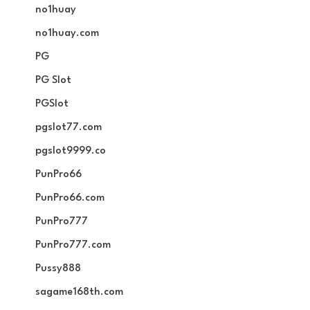
no1huay
no1huay.com
PG
PG Slot
PGSlot
pgslot77.com
pgslot9999.co
PunPro66
PunPro66.com
PunPro777
PunPro777.com
Pussy888
sagame168th.com