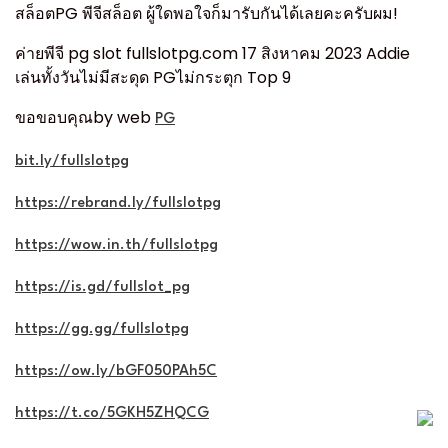
สล็อตPG พีจีสล็อต ผู้ใดพอใจก็มารับกันได้เลยคะครับผม!
ค่ายพีจี pg slot fullslotpg.com 17 สิงหาคม 2023 Addie
เล่นทั้งวันไม่มีสะดุด PGไม่กระตุก Top 9
ขอขอบคุณby web
PG
bit.ly/fullslotpg
https://rebrand.ly/fullslotpg
https://wow.in.th/fullslotpg
https://is.gd/fullslot_pg
https://gg.gg/fullslotpg
https://ow.ly/bGF050PAh5C
https://t.co/5GKH5ZHQCG