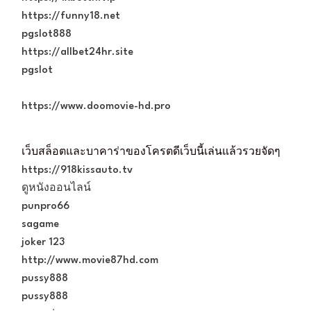
https://funny18.net
pgslot888
https://allbet24hr.site
pgslot
https://www.doomovie-hd.pro
เว็บสล็อตและบาคาร่าของโครตดีเว็บนี้เล่นแล้วรวยจัดๆ
https://918kissauto.tv
ดูหนังออนไลน์
punpro66
sagame
joker 123
http://www.movie87hd.com
pussy888
pussy888