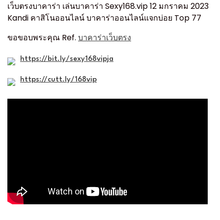
เว็บตรงบาคาร่า เล่นบาคาร่า Sexy168.vip 12 มกราคม 2023
Kandi คาสิโนออนไลน์ บาคาร่าออนไลน์แจกบ่อย Top 77
ขอขอบพระคุณ Ref.
บาคาร่าเว็บตรง
https://bit.ly/sexy168vipja
https://cutt.ly/168vip