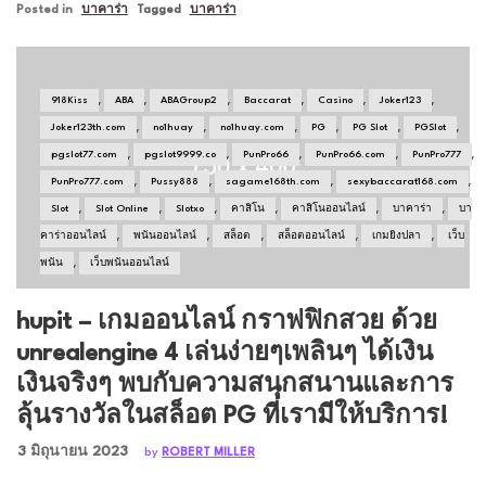
Posted in
บาคาร่า
Tagged
บาคาร่า
,
,
,
,
,
,
918Kiss
ABA
ABAGroup2
Baccarat
Casino
Joker123
,
,
,
,
,
,
Joker123th.com
no1huay
no1huay.com
PG
PG Slot
PGSlot
,
,
,
,
,
pgslot77.com
pgslot9999.co
PunPro66
PunPro66.com
PunPro777
,
,
,
,
PunPro777.com
Pussy888
sagame168th.com
sexybaccarat168.com
,
,
,
,
,
,
Slot
Slot Online
Slotxo
คาสิโน
คาสิโนออนไลน์
บาคาร่า
บา
,
,
,
,
,
คาร่าออนไลน์
พนันออนไลน์
สล็อต
สล็อตออนไลน์
เกมยิงปลา
เว็บ
,
พนัน
เว็บพนันออนไลน์
hupit – เกมออนไลน์ กราฟฟิกสวย ด้วย
unrealengine 4 เล่นง่ายๆเพลินๆ ได้เงิน
เงินจริงๆ พบกับความสนุกสนานและการ
ลุ้นรางวัลในสล็อต PG ที่เรามีให้บริการ!
Posted on
3 มิถุนายน 2023
by
ROBERT MILLER