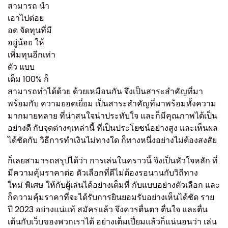
สามารถ นำ
เอาไปต่อย
อด จัดทุนที่มี
อยู่น้อย ให้
เพิ่มทุนอีกเท่า
ตัว แบบ
เต็ม 100% ก็
สามารถทำได้ด้วย ด้วยเหมือนกัน จึงเป็นสาระสำคัญที่มา
พร้อมกับ ความยอดเยี่ยม เป็นสาระสำคัญที่มาพร้อมทั้งความ
มากมายหลาย ที่น่าสนใจน่าประทับใจ และก็มีคุณภาพได้เป็น
อย่างดี กับจุดต่างๆเหล่านี้ ที่เป็นประโยชน์อย่างสูง และเห็นผล
ได้ชัดกับ วิธีการทำเงินไม่ทางใด ก็ทางหนึ่งอย่างไม่ต้องสงสัย
ก็เลยสามารถสรุปได้ว่า การเล่นในคราวนี้ จึงเป็นหัวใจหลัก ที่
มีความคุ้มราคาต่อ ตัวเลือกที่ดีไม่ต้องรอนานกับวิถีทาง
ใหม่ พิเศษ ให้กับผู้เล่นได้อย่างเต็มที่ กับแบบอย่างตัวเลือก และ
ก็ความคุ้มราคาที่จะได้รับการยินยอมรับอย่างเห็นได้ชัด ราย
ปี 2023 อย่างแน่แท้ สมัครแล้ว จึงควรตื่นตา ตื่นใจ และตื่น
เต้นกับเว็บของพวกเราได้ อย่างเต็มเปี่ยมแล้วก็แน่นอนว่า เล่น