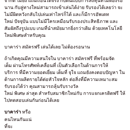
จำกัด ไม่ยั้ง แถมถอนได้จริง กับต้นแบบการลงทุนที่ไม่ต้องรอ
นาน กับลู่ทางใหม่สามารถเข้าเล่นได้ง่าย รับรองได้เลยว่า จะ
ไม่มีผิดหวังกลับไปเล่นเท่าไหร่ก็ได้ และก็มีการอัพเดท
ใหม่ ปัจจุบัน แบบไม่มีใครเหมือนรับรองประสิทธิภาพ และ
สัมผัสถึงรูปแบบ เกมที่นำสมัยมากยิ่งกว่าเดิม ด้วยเทคโนโลยี
ใหม่พิเศษสำหรับคุณ
บาคาร่า สมัครฟรี เล่นได้เลย ไม่ต้องรอนาน
ถ้าเกิดคุณมีความสนใจใน บาคาร่า สมัครฟรี ที่พร้อมจัด
เต็ม ผ่านโทรศัพท์เคลื่อนที่ เป็นตัวเลือกในด้านการให้
บริการ ที่มีความยอดเยี่ยม เต็มที่ จุใจ แถมยังคงตอบปัญหา ใน
ด้านการผลิตรายได้ต่อหัวใจหลัก ต่อสิ่งที่มีความเหมาะสม
รับรองได้ว่า คุณสามารถลุ้นรับรางวัล
ใหม่ พิเศษ ล่าสุด สำหรับสมาชิกใหม่กับ การแจกเครดิตฟรี ให้
ไปทดสอบเล่นกันก่อนได้เลย
หรือ
บาคาร่า
คนไหนกันแน่
ที่จะ