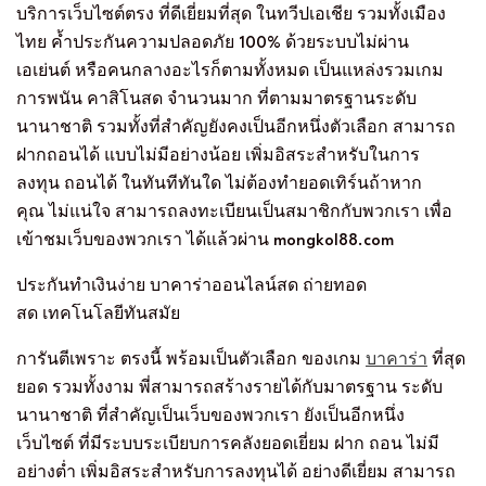
บริการ
เว็บไซต์
ตรง
ที่
ดีเยี่ยมที่สุด
ใน
ทวีปเอเชีย
รวมทั้ง
เมือง
ไทย
ค้ำประกัน
ความปลอดภัย
100%
ด้วย
ระบบ
ไม่
ผ่าน
เอเย่นต์
หรือ
คนกลาง
อะไรก็ตาม
ทั้งหมด
เป็น
แหล่ง
รวม
เกม
การพนัน
คาสิโน
สด
จำนวนมาก
ที่
ตามมาตรฐาน
ระดับ
นานาชาติ
รวมทั้ง
ที่
สำคัญ
ยังคง
เป็น
อีก
หนึ่ง
ตัวเลือก
สามารถ
ฝาก
ถอน
ได้
แบบ
ไม่มี
อย่างน้อย
เพิ่ม
อิสระ
สำหรับในการ
ลงทุน
ถอน
ได้
ในทันทีทันใด
ไม่ต้อง
ทำ
ยอด
เทิร์น
ถ้าหาก
คุณ
ไม่แน่ใจ
สามารถ
ลงทะเบียนเป็นสมาชิก
กับ
พวกเรา
เพื่อ
เข้าชม
เว็บ
ของ
พวกเรา
ได้
แล้ว
ผ่าน
mongkol88.com
ประกัน
ทำเงิน
ง่าย
บาคาร่า
ออนไลน์
สด
ถ่ายทอด
สด
เทคโนโลยีทันสมัย
การันตี
เพราะ
ตรงนี้
พร้อม
เป็นตัว
เลือก
ของ
เกม
บาคาร่า
ที่สุด
ยอด
รวมทั้ง
งาม
พี่
สามารถ
สร้าง
รายได้
กับ
มาตรฐาน
ระดับ
นานาชาติ
ที่
สำคัญ
เป็น
เว็บ
ของ
พวกเรา
ยัง
เป็น
อีก
หนึ่ง
เว็บไซต์
ที่
มีระบบระเบียบ
การคลัง
ยอดเยี่ยม
ฝาก
ถอน
ไม่มี
อย่างต่ำ
เพิ่ม
อิสระ
สำหรับการ
ลงทุน
ได้
อย่างดีเยี่ยม
สามารถ