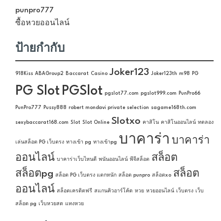
punpro777
ซื้อหวยออนไลน์
ป้ายกำกับ
Joker123
918Kiss
ABAGroup2
Baccarat
Casino
Joker123th
m98
PG
PG Slot
PGSlot
pgslot77.com
pgslot999.com
PunPro66
PunPro777
Pussy888
robert mondavi private selection
sagame168th.com
Slotxo
sexybaccarat168.com
Slot
Slot Online
คาสิโน
คาสิโนออนไลน์
ทดลอง
บาคาร่า
บาคาร่า
เล่นสล็อต PG เว็บตรง
ทางเข้า pg
ทางเข้าpg
ออนไลน์
สล็อต
บาคาร่าเว็บไหนดี
พนันออนไลน์
พีจีสล็อต
สล็อตpg
สล็อต
สล็อต PG เว็บตรง แตกหนัก
สล็อต punpro
สล็อตxo
ออนไลน์
สล็อตเครดิตฟรี
สแกนคิวอาร์โค้ด
หวย
หวยออนไลน์
เว็บตรง
เว็บ
สล็อต pg
เว็บหวยสด
แทงหวย