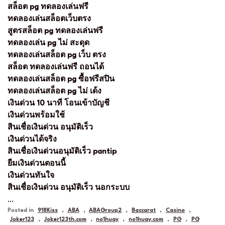
สล็อต pg ทดลองเล่นฟรี
ทดลองเล่นสล็อตเว็บตรง
สูตรสล็อต pg ทดลองเล่นฟรี
ทดลองเล่น pg ไม่ สะดุด
ทดลองเล่นสล็อต pg เว็บ ตรง
สล็อต ทดลองเล่นฟรี ถอนได้
ทดลองเล่นสล็อต pg ซื้อฟรีสปิน
ทดลองเล่นสล็อต pg ไม่ เด้ง
เงินด่วน 10 นาที โอนเข้าบัญชี
เงินด่วนพร้อมใช้
สินเชื่อเงินด่วน อนุมัติเร็ว
เงินด่วนได้จริง
สินเชื่อเงินด่วนอนุมัติเร็ว pantip
ยืมเงินด่วนตอนนี้
เงินด่วนทันใจ
สินเชื่อเงินด่วน อนุมัติเร็ว นอกระบบ
…
Posted in
918Kiss
,
ABA
,
ABAGroup2
,
Baccarat
,
Casino
,
Joker123
,
Joker123th.com
,
no1huay
,
no1huay.com
,
PG
,
PG