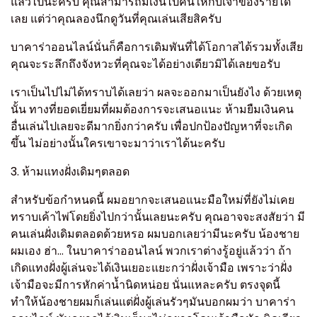
แล้วไปนะครับ คุณสามารถมีเงินไปคืนให้กับเจ้าของรายได้
เลย แต่ว่าคุณลองนึกดูวันที่คุณเล่นเสียสิครับ
บาคาร่าออนไลน์นั่นก็คือการเดิมพันที่ได้โอกาสได้รวมทั้งเสีย
คุณจะระลึกถึงจังหวะที่คุณจะได้อย่างเดียวมิได้เลยขอรับ
เราเป็นไปไม่ได้ทราบได้เลยว่า ผลจะออกมาเป็นยังไง ด้วยเหตุ
นั้น ทางที่ยอดเยี่ยมที่ผมต้องการจะเสนอแนะ ห้ามยืมเงินคน
อื่นเล่นไปเลยจะดีมากยิ่งกว่าครับ เพื่อปกป้องปัญหาที่จะเกิด
ขึ้น ไม่อย่างนั้นใครเขาจะมาว่าเราได้นะครับ
3. ห้ามแทงฝั่งเดิมๆตลอด
สำหรับข้อกำหนดนี้ ผมอยากจะเสนอแนะมือใหม่ที่ยังไม่เคย
ทราบเค้าไพ่โดยยิ่งไปกว่านั้นเลยนะครับ คุณอาจจะสงสัยว่า มี
คนเล่นฝั่งเดิมตลอดด้วยหรอ ผมบอกเลยว่ามีนะครับ น้องชาย
ผมเอง ฮ่า… ในบาคาร่าออนไลน์ พวกเราต่างรู้อยู่แล้วว่า ถ้า
เกิดแทงฝั่งผู้เล่นจะได้เงินเยอะแยะกว่าฝั่งเจ้ามือ เพราะว่าฝั่ง
เจ้ามือจะมีการหักค่าน้ำนิดหน่อย นั่นแหละครับ ตรงจุดนี้
ทำให้น้องชายผมก็เล่นแต่ฝั่งผู้เล่นรัวๆมันบอกผมว่า บาคาร่า