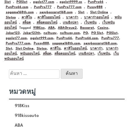
Slot
,
PGSlot
,
pgslot77.com
,
pgslot9999.co
,
PunPro66
,
PunPro66.com
,
PunPro777
,
PunPro777.com
,
Pussy888
,
sagame168th.com
,
sexybaccarat168.com
,
Slot
,
Slot Online
,
Slotxo
,
คาสิโน
,
คาสิโนออนไลน์
,
บาคาร่า
,
บาคาร่าออนไลน์
,
พนัน
ออนไลน์
,
สล็อต
,
สล็อตออนไลน์
,
เกมยิงปลา
,
เว็บพนัน
,
เว็บพนัน
ออนไลน์
Tagged
918Kiss
,
ABA
,
ABAGroup2
,
Baccarat
,
Casino
,
Joker123
,
Joker123th
,
no1huay
,
no1huay.com
,
PG
,
PG Slot
,
PGSlot
,
pgslot77.com
,
pgslot999.com
,
PunPro66
,
PunPro66.com
,
PunPro777
,
PunPro777.com
,
Pussy888
,
sagame168th.com
,
sexybaccarat168.com
,
Slot
,
Slot Online
,
Slotxo
,
คาสิโน
,
คาสิโนออนไลน์
,
บาคาร่า
,
บาคาร่า
ออนไลน์
,
พนันออนไลน์
,
สล็อต
,
สล็อตออนไลน์
,
เกมยิงปลา
,
เว็บพนัน
,
เว็บ
พนันออนไลน์
ค้นหา
สำหรับ:
หมวดหมู่
918Kiss
918kissauto
ABA