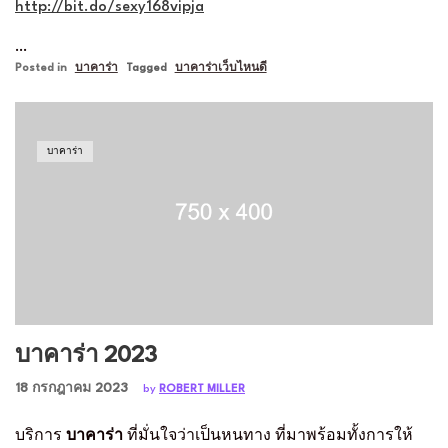
http://bit.do/sexy168vipja
…
Posted in
บาคาร่า
Tagged
บาคาร่าเว็บไหนดี
บาคาร่า
บาคาร่า 2023
Posted on
18 กรกฎาคม 2023
by
ROBERT MILLER
บริการ
บาคาร่า
ที่
มั่นใจว่า
เป็น
หนทาง
ที่มา
พร้อมทั้ง
การ
ให้