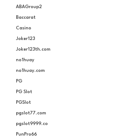
ABAGroup2
Baccarat
Casino
Joker123
Joker123th.com
no1huay
no1huay.com
PG
PG Slot
PGSlot
pgslot77.com
pgslot9999.co
PunPro66