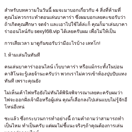
สำหรับบทความในวันนี้ ผมจะมาบอกเกี่ยวกับ 4 สิ่งที่ห้ามที่
คุณไม่ควรกระทำตอนเล่นบาคาร่า ซึ่งผมบอกเลยคะขอรับว่า
ถ้าเกิดคุณศึกษา จดจำ และเอาไปใช้ได้ล่ะก็ คุณก็มาเล่นบาคา
ร่าออนไลน์กับ sexy168.vip ได้เลยครับผม เพื่อไม่ให้เป็น
การเสียเวลา มาดูกันขอรับว่ามีอะไรบ้าง เลทโก!
1. ห้ามเล่นในทันที
คนเล่นบาคาร่าออนไลน์ เว็บบาคาร่า หรือแม้กระทั้งในบ่อน
คาสิโนจะรู้เลยจ้านะครับว่า พวกเราไม่ควรเข้าห้องปุบปับแทง
ทันที เพราะคุณยัง
ไม่เห็นเค้าไพ่หรือยังไม่ทันได้พินิจพิจารณาเลยคะครับผมว่า
ไพ่จะออกฝั่งเจ้ามือหรือผู้เล่น คุณก็เลือกลงไปเล่นแบบไม่รู้จักอี
โหน่อีเหน่
ซะแล้ว ซึ่งกระบวนการทำอย่างนี้ ถามคำถามว่าสามารถทำ
เป็นไหม ทำเป็นครับ แต่ผมไม่ชี้แนะจริงๆถ้าคุณต้องการเล่น