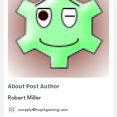
About Post Author
Robert Miller
noreply@hupitgaming.com