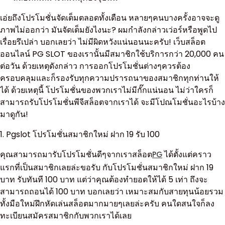
เอ่ยถึงโปรโมชั่นจัดเต็มตลอดทั้งเดือน หลายๆคนบางครั้งอาจจะดู
ภาพไม่ออกว่า มันจัดเต็มยังไงนะ? ผมกำลังกล่าวเว่อร์หรือพูดไป
เรื่อยรึเปล่า บอกเลยว่า ไม่มีผิดหวังแน่นอนนะครับ! เว็บสล็อต
ออนไลน์ PG SLOT ของเรานั้นมีสมาชิกใช้บริการกว่า 20,000 คน
ต่อวัน ด้วยเหตุดังกล่าว การออกโปรโมชั่นต่างๆควรต้อง
ครอบคลุมและก็รองรับทุกความปรารถนาของสมาชิกทุกท่านให้
ได้ ด้วยเหตุนี้ โปรโมชั่นของพวกเราไม่มีกั๊กแน่นอน ไม่ว่าใครก็
สามารถรับโปรโมชั่นพีจีสล็อตจากเราได้ จะมีโปณโมชั่นอะไรบ้าง
มาดูกัน!
1. Pgslot โปรโมชั่นสมาชิกใหม่ ฝาก 19 รับ 100
คุณสามารถมารับโปรโมชั่นดีๆจากเราสล็อต
ได้ตั้งแต่คราว
PG
แรกที่เป็นสมาชิกเลยล่ะขอรับ กับโปรโมชั่นสมาชิกใหม่ ฝาก 19
บาท รับทันที 100 บาท แต่ว่าคุณต้องทำยอดให้ได้ 5 เท่า ถึงจะ
สามารถถอนได้ 100 บาท บอกเลยว่า เหมาะสมกับสายทุนน้อยรวม
ทั้งมือใหม่ฝึกหัดเล่นสล็อตมากมายๆเลยล่ะครับ คนใดสนใจก็ลง
ทะเบียนสมัครสมาชิกกับพวกเราได้เลย