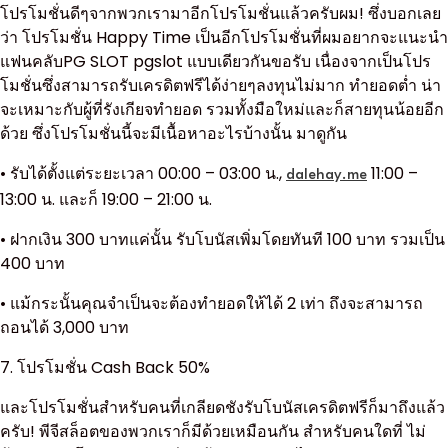
โปรโมชั่นดีๆจากพวกเรามาอีกโปรโมชั่นแล้วครับผม! ซึ่งบอกเลย
ว่า โปรโมชั่น Happy Time เป็นอีกโปรโมชั่นที่ผมอยากจะแนะนำ
แฟนคลับPG SLOT pgslot แบบเดียวกันขอรับ เนื่องจากเป็นโปร
โมชั่นซึ่งสามารถรับเครดิตฟรีได้ง่ายๆลงทุนไม่มาก ทำยอดต่ำ น่า
จะเหมาะกับผู้ที่รังเกียจทำยอด รวมทั้งมือใหม่และก็สายทุนน้อยอีก
ด้วย ซึ่งโปรโมชั่นนี้จะมีเนื้อหาอะไรบ้างนั้น มาดูกัน
• รับได้ตั้งแต่ระยะเวลา 00:00 – 03:00 น.,
11:00 –
dalehay.me
13:00 น. และก็ 19:00 – 21:00 น.
• ฝากเงิน 300 บาทแค่นั้น รับโบนัสเพิ่มโดยทันที 100 บาท รวมเป็น
400 บาท
• แม้กระนั้นคุณจำเป็นจะต้องทำยอดให้ได้ 2 เท่า ถึงจะสามารถ
ถอนได้ 3,000 บาท
7. โปรโมชั่น Cash Back 50%
และโปรโมชั่นสำหรับคนที่เกลียดชังรับโบนัสเครดิตฟรีก็มาถึงแล้ว
ครับ! พีจีสล็อตของพวกเราก็มีด้วยเหมือนกัน สำหรับคนใดที่ ไม่