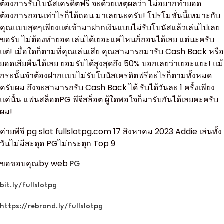
ต้องการรับโบนัสเครดิตฟรี จะด้วยเหตุผลว่า ไม่อยากทำยอด
ต้องการถอนเท่าไรก็ได้ถอน มาเลยนะครับ! โปรโมชั่นนี้เหมาะกับ
คุณแบบสุดๆเพียงแต่เข้ามาฝากเงินแบบไม่รับโบนัสแล้วเล่นไปเลย
ขอรับ ไม่ต้องทำยอด เล่นได้เยอะแค่ไหนก็ถอนได้เลย แต่นะครับ
แต่! เมื่อใดก็ตามที่คุณเล่นเสีย คุณสามารถมารับ Cash Back หรือ
ยอดเสียคืนได้เลย ยอมรับได้สูงสุดถึง 50% บอกเลยว่าเยอะแยะ! แม้
กระนั้นจำต้องฝากแบบไม่รับโบนัสเครดิตฟรีอะไรก็ตามทั้งหมด
ครับผม ถึงจะสามารถรับ Cash Back ได้ รับได้วันละ 1 ครั้งเพียง
แค่นั้น แฟนสล็อตPG พีจีสล็อต ผู้ใดพอใจก็มารับกันได้เลยคะครับ
ผม!
ค่ายพีจี pg slot fullslotpg.com 17 สิงหาคม 2023 Addie เล่นทั้ง
วันไม่มีสะดุด PGไม่กระตุก Top 9
ขอขอบคุณby web
PG
bit.ly/fullslotpg
https://rebrand.ly/fullslotpg