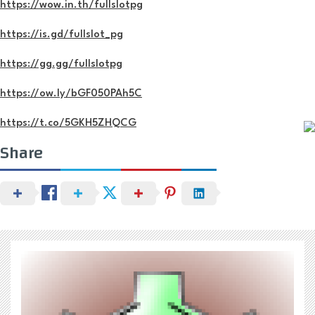
https://wow.in.th/fullslotpg
https://is.gd/fullslot_pg
https://gg.gg/fullslotpg
https://ow.ly/bGF050PAh5C
https://t.co/5GKH5ZHQCG
Share