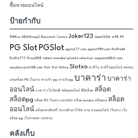
ซื้อหวยออนไลน์
ป้ายกำกับ
Joker123
918Kiss
ABAGroup2
Baccarat
Casino
Joker123th
m98
PG
PG Slot
PGSlot
pgslot77.com
pgslot999.com
PunPro66
PunPro777
Pussy888
robert mondavi private selection
sagame168th.com
Slotxo
sexybaccarat168.com
Slot
Slot Online
คาสิโน
คาสิโนออนไลน์
ทดลอง
บาคาร่า
บาคาร่า
เล่นสล็อต PG เว็บตรง
ทางเข้า pg
ทางเข้าpg
ออนไลน์
สล็อต
บาคาร่าเว็บไหนดี
พนันออนไลน์
พีจีสล็อต
สล็อตpg
สล็อต
สล็อต PG เว็บตรง แตกหนัก
สล็อต punpro
สล็อตxo
ออนไลน์
สล็อตเครดิตฟรี
สแกนคิวอาร์โค้ด
หวย
หวยออนไลน์
เว็บตรง
เว็บ
สล็อต pg
เว็บหวยสด
แทงหวย
คลังเก็บ