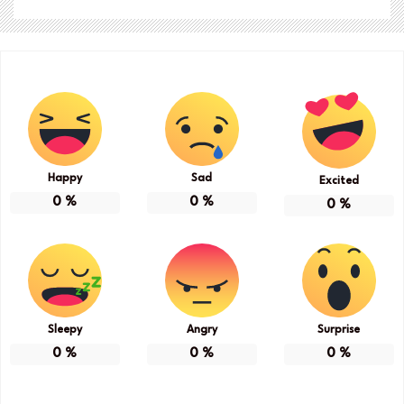
Happy
Sad
Excited
0
%
0
%
0
%
Sleepy
Angry
Surprise
0
%
0
%
0
%