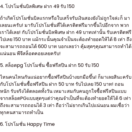
4. โปรโมชั่นบิลพิเศษ ฝาก 49 รับ 150
ถ้าเกิดโปรโมชั่นบิลแรกหรือใบเสร็จรับเงินสองยังไม่ถูกใจล่ะก็ มา
เลยนะครับ! มารับโปรโมชั่นที่ได้เครดิตฟรีมากขึ้นไปอีกจาก พวก
เราได้เลย! กับโปรโมชั่นบิลพิเศษ ฝาก 49 บาทเท่านั้น รับเครดิตฟรี
ไปเลย 150 บาท แม้กระนั้นคุณจำเป็นจะต้องทำยอดให้ได้ 8 เท่า ถึง
จะสามารถถอนได้ 600 บาท บอกเลยว่า คุ้มสุดๆคุณสามารถทำได้
แน่นอน พีจีสล็อตคอยเลยครับ!
5. สล็อตpg โปรโมชั่น ซื้อฟรีสปิน ฝาก 50 รับ 150
ไหนคนไหนกันแน่อยากซื้อฟรีสปินบ้างยกมือขึ้น! ก็มาเลยสินะครับ
กับโปรโมชั่นซื้อฟรีสปิน ฝาก 50 บาท รับไปเลย 150 บาท! ถอน
หนัก รับจริงได้ตลอดทั้งวัน เหมาะสมกับคนถูกใจซื้อฟรีสปินแบบ
จากสล็อตPGแบบสุดๆแต่ว่าคุณจำเป็นที่จะต้องทำยอดให้ได้ 6 เท่า
ถึงจะสามารถถอนได้ 3 เท่า ถือว่าไม่ยากเกินไปแน่นอน ผมเชื่อว่า
ทุกคนสามารถทำเป็น
6. โปรโมชั่น Happy Time